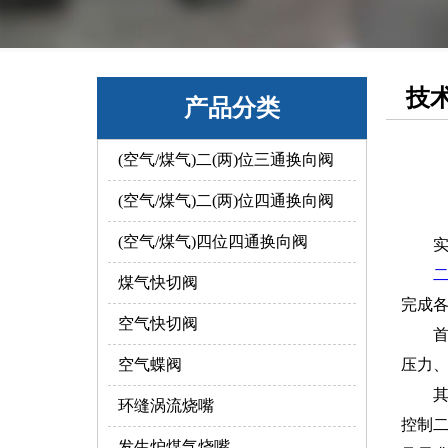
技
产品分类
(空气/煤气)二(两)位三通换向阀
(空气/煤气)二(两)位四通换向阀
(空气/煤气)四位四通换向阀
煤气快切阀
完成
空气快切阀
空气蝶阀
压力
环缝涡流烧嘴
控制
发生炉煤气烧嘴