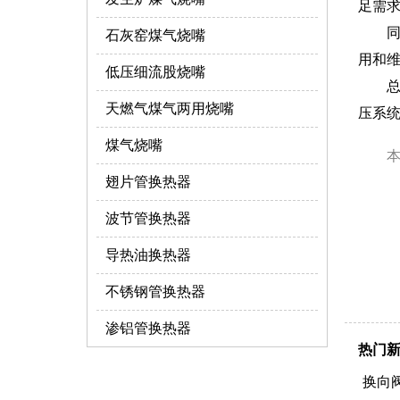
足需
石灰窑煤气烧嘴
用和
低压细流股烧嘴
天燃气煤气两用烧嘴
压系
煤气烧嘴
翅片管换热器
波节管换热器
导热油换热器
不锈钢管换热器
渗铝管换热器
热门
换向