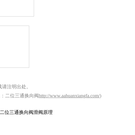
载请注明出处。
辑：二位三通换向阀
http://www.aahuanxiangfa.com/
)
二位三通换向阀滑阀原理