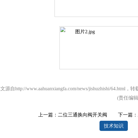
本文源自
http://www.aahuanxiangfa.com/news/jishuzhishi/64.html
，转
(责任编
1
2
3
上一篇：
二位三通换向阀开关阀
下一篇：
技术知识