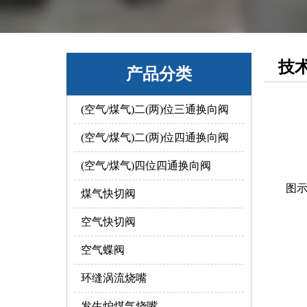
技
产品分类
(空气/煤气)二(两)位三通换向阀
(空气/煤气)二(两)位四通换向阀
(空气/煤气)四位四通换向阀
图示
煤气快切阀
空气快切阀
空气蝶阀
环缝涡流烧嘴
发生炉煤气烧嘴