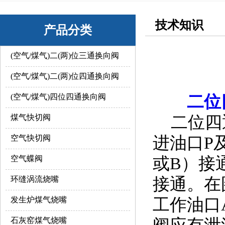
技术知识
产品分类
(空气/煤气)二(两)位三通换向阀
(空气/煤气)二(两)位四通换向阀
二位
(空气/煤气)四位四通换向阀
二位四通
煤气快切阀
进油口P
空气快切阀
或B）接
空气蝶阀
接通。在
环缝涡流烧嘴
工作油口
发生炉煤气烧嘴
阀应有泄
石灰窑煤气烧嘴